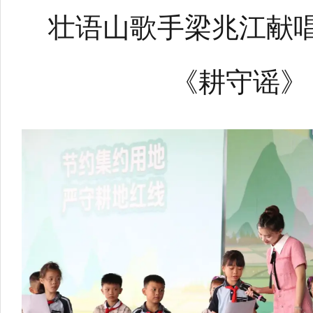
壮语山歌手梁兆江献
《耕守谣》