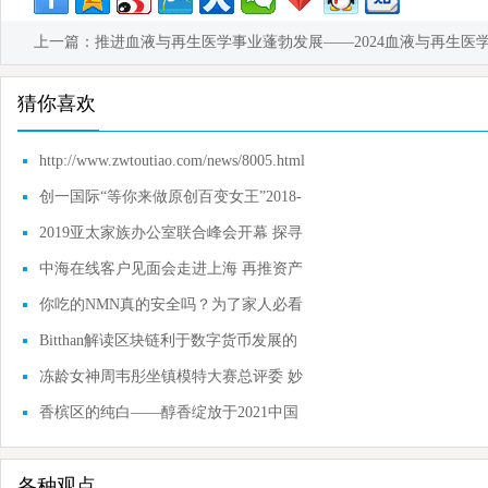
上一篇：
推进血液与再生医学事业蓬勃发展——2024血液与再生医
猜你喜欢
http://www.zwtoutiao.com/news/8005.html
创一国际“等你来做原创百变女王”2018-
2019秋冬
2019亚太家族办公室联合峰会开幕 探寻
家族办公室
中海在线客户见面会走进上海 再推资产
配置理念
你吃的NMN真的安全吗？为了家人必看
Bitthan解读区块链利于数字货币发展的
原因
冻龄女神周韦彤坐镇模特大赛总评委 妙
语连珠成
香槟区的纯白——醇香绽放于2021中国
进口博览会
各种观点