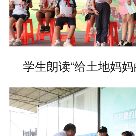
学生朗读“给土地妈妈