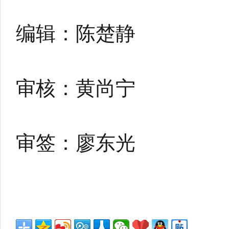
编辑：陈楚静
审核：黄尚宁
审签：廖东光