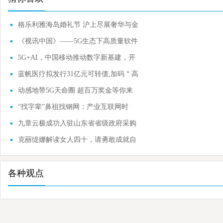
格乐利雅海岛婚礼节 沪上尽展奢华与金
曲的交融
《视讯中国》——5G生态下高质量软件
应用
5G+AI，中国移动推动数字新基建，开
启共赢智联新
蓝帆医疗拟发行31亿元可转债,加码＂高
值耗材+中
动感地带5G天命圈 超百万奖金等你来
“找字辈”鼻祖找钢网：产业互联网时
代，重新
九章云极成功入驻山东省省级政府采购
网上商城
克丽缇娜解读女人四十，请勇敢成就自
己
各种观点