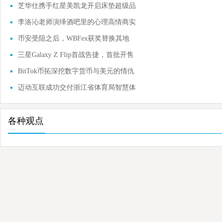
庭数字
芝华仕携手红星美凯龙开启床垫超级品
类节
李洛沁老师演绎酒吧里的心理高情商实
战课
币安受阻之后，WBFex获奖替换其地
位？
三星Galaxy Z Flip首战告捷，首批开售
最快仅25秒售
BitTok币拓深挖数字货币与美元的情仇
史
迈动互联成功交付浙江省体育局智慧体
育大脑项
各种观点