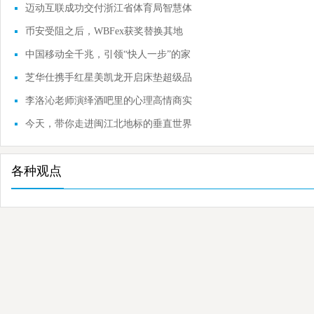
史
迈动互联成功交付浙江省体育局智慧体
育大脑项
币安受阻之后，WBFex获奖替换其地
位？
中国移动全千兆，引领“快人一步”的家
庭数字
芝华仕携手红星美凯龙开启床垫超级品
类节
李洛沁老师演绎酒吧里的心理高情商实
战课
今天，带你走进闽江北地标的垂直世界
各种观点