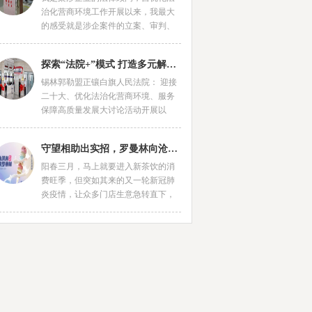
治化营商环境工作开展以来，我最大
的感受就是涉企案件的立案、审判、
执行都非常便利，每个阶段都有专人
来和我们
探索“法院+”模式 打造多元解纷“司法名片”
锡林郭勒盟正镶白旗人民法院： 迎接
二十大、优化法治化营商环境、服务
保障高质量发展大讨论活动开展以
来，锡林郭勒盟正镶白旗人民法院大
力优化法治
守望相助出实招，罗曼林向沧州门店发放百万抗疫补贴
阳春三月，马上就要进入新茶饮的消
费旺季，但突如其来的又一轮新冠肺
炎疫情，让众多门店生意急转直下，
截至目前，全国已有确诊病例26万多
例，涉及