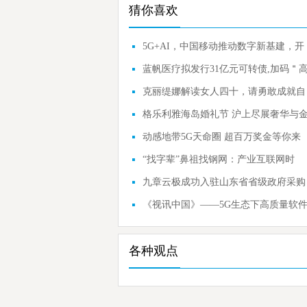
猜你喜欢
5G+AI，中国移动推动数字新基建，开
启共赢智联新
蓝帆医疗拟发行31亿元可转债,加码＂
值耗材+中
克丽缇娜解读女人四十，请勇敢成就自
己
格乐利雅海岛婚礼节 沪上尽展奢华与
曲的交融
动感地带5G天命圈 超百万奖金等你来
“找字辈”鼻祖找钢网：产业互联网时
代，重新
九章云极成功入驻山东省省级政府采购
网上商城
《视讯中国》——5G生态下高质量软
应用
各种观点