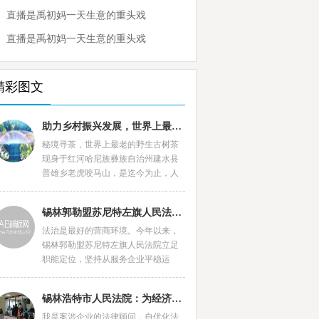
直播是禹初妈一天生意的重头戏
直播是禹初妈一天生意的重头戏
精彩图文
助力乡村振兴发展，世界上最老的野生古树普洱茶王种群诞生
秘境寻茶，世界上最老的野生古树茶
现身于红河哈尼族彝族自治州建水县
普雄乡老虎咬马山，是迄今为止，人
类发现的面积最大，分布最广，树龄
最长的野
锡林郭勒盟苏尼特左旗人民法院：“高效执结”展现司法力度与
法治是最好的营商环境。今年以来，
锡林郭勒盟苏尼特左旗人民法院立足
职能定位，坚持从服务企业平稳运
行、保护企业健康发展的角度考量，
找准工作切
锡林浩特市人民法院：为经济发展创造良好法治环境
我是案涉企业的法律顾问，自优化法